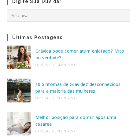
Digite Sua Dúvida:
Search
this
website
Últimas Postagens
Grávida pode comer atum enlatado? Mito
ou verdade?
06.03.25
/
0 COMENTÁRIO
10 Sintomas de Gravidez desconhecidos
para a maioria das mulheres
08.11.24
/
0 COMENTÁRIO
Melhor posição para dormir após uma
cesárea
04.09.24
/
0 COMENTÁRIO