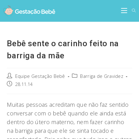
Skip
to
content
Bebê sente o carinho feito na
barriga da mãe
Post
Post
Equipe Gestação Bebê
Barriga de Gravidez
author:
category:
Post
28.11.14
published:
Muitas pessoas acreditam que não faz sentido
conversar com o bebê quando ele ainda está
dentro do útero materno, nem fazer carinho
na barriga para que ele se sinta tocado e