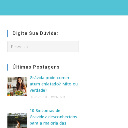
Digite Sua Dúvida:
Search
this
website
Últimas Postagens
Grávida pode comer
atum enlatado? Mito ou
verdade?
06.03.25
/
0 COMENTÁRIO
10 Sintomas de
Gravidez desconhecidos
para a maioria das