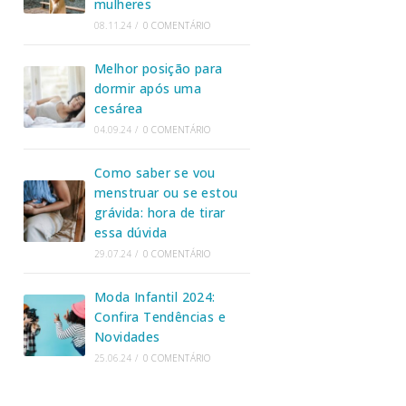
mulheres
08.11.24
/
0 COMENTÁRIO
Melhor posição para
dormir após uma
cesárea
04.09.24
/
0 COMENTÁRIO
Como saber se vou
menstruar ou se estou
grávida: hora de tirar
essa dúvida
29.07.24
/
0 COMENTÁRIO
Moda Infantil 2024:
Confira Tendências e
Novidades
25.06.24
/
0 COMENTÁRIO