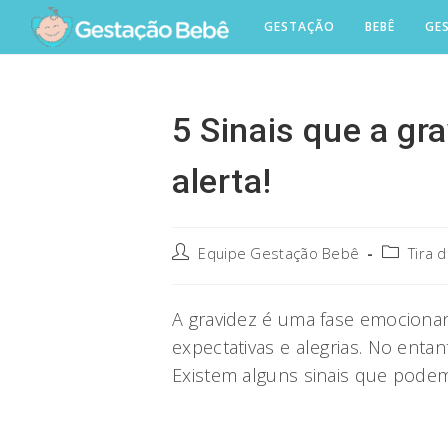
Skip
GESTAÇÃO
BEBÊ
GE
to
content
5 Sinais que a gr
alerta!
Post
Post
Equipe Gestação Bebê
Tira 
author:
category:
A gravidez é uma fase emocionan
expectativas e alegrias. No ent
Existem alguns sinais que podem