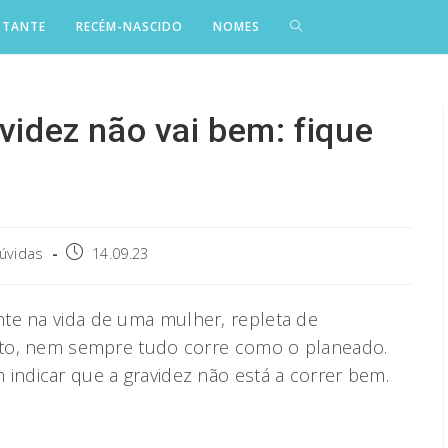
STANTE
RECÉM-NASCIDO
NOMES
avidez não vai bem: fique
Post
dúvidas
14.09.23
published:
te na vida de uma mulher, repleta de
anto, nem sempre tudo corre como o planeado.
 indicar que a gravidez não está a correr bem.