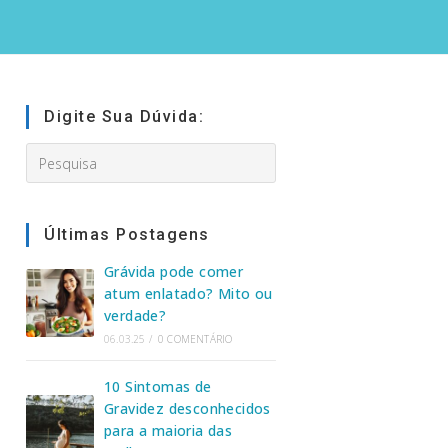
Digite Sua Dúvida:
Search
this
website
Últimas Postagens
Grávida pode comer
atum enlatado? Mito ou
verdade?
06.03.25
/
0 COMENTÁRIO
10 Sintomas de
Gravidez desconhecidos
para a maioria das