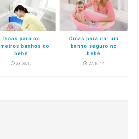
Dicas para os
Dicas para dar um
imeiros banhos do
banho seguro no
bebê
bebê
23.03.15
27.10.14