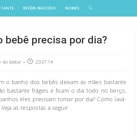
STANTE
RECÉM-NASCIDO
NOMES
 bebê precisa por dia?
Post
o do bebe
20.07.14
published:
em o banho dos bebês deixam as mães bastante
o bastante frágeis e ficam o dia todo no berço,
banhos eles precisam tomar por dia? Como lavá-
Veja as respostas a seguir: