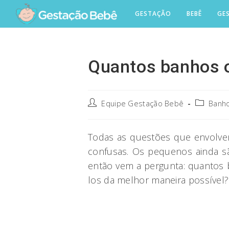
Skip
GESTAÇÃO
BEBÊ
GE
to
content
Quantos banhos o
Post
Post
Equipe Gestação Bebê
Banh
author:
category:
Todas as questões que envolv
confusas. Os pequenos ainda sã
então vem a pergunta: quantos 
los da melhor maneira possível? 