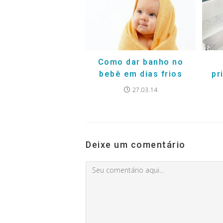
Como dar banho no
bebê em dias frios
pr
27.03.14
Deixe um comentário
Comment