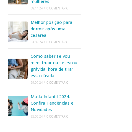
mulheres
08.11.24
/
0 COMENTÁRIO
Melhor posição para
dormir após uma
cesárea
04.09.24
/
0 COMENTÁRIO
Como saber se vou
menstruar ou se estou
grávida: hora de tirar
essa dúvida
29.07.24
/
0 COMENTÁRIO
Moda Infantil 2024:
Confira Tendências e
Novidades
25.06.24
/
0 COMENTÁRIO