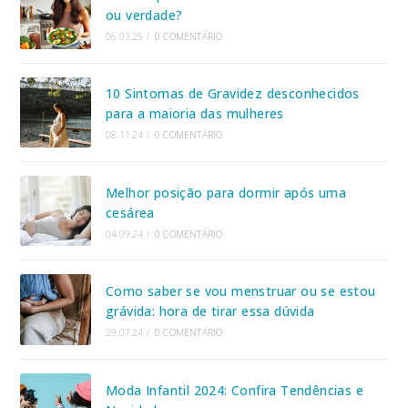
ou verdade?
06.03.25
/
0 COMENTÁRIO
10 Sintomas de Gravidez desconhecidos
para a maioria das mulheres
08.11.24
/
0 COMENTÁRIO
Melhor posição para dormir após uma
cesárea
04.09.24
/
0 COMENTÁRIO
Como saber se vou menstruar ou se estou
grávida: hora de tirar essa dúvida
29.07.24
/
0 COMENTÁRIO
Moda Infantil 2024: Confira Tendências e