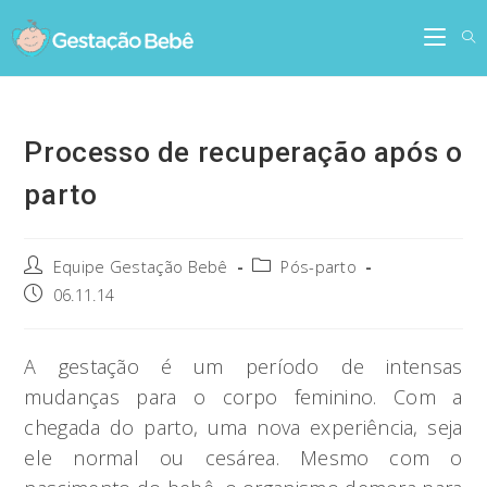
Skip
to
content
Processo de recuperação após o
parto
Post
Post
Equipe Gestação Bebê
Pós-parto
author:
category:
Post
06.11.14
published:
A gestação é um período de intensas
mudanças para o corpo feminino. Com a
chegada do parto, uma nova experiência, seja
ele normal ou cesárea. Mesmo com o