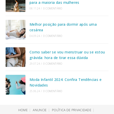
para a maioria das mulheres
08.11.24
/
0 COMENTÁRIO
Melhor posição para dormir após uma
cesárea
04.09.24
/
0 COMENTÁRIO
Como saber se vou menstruar ou se estou
grávida: hora de tirar essa dúvida
29.07.24
/
0 COMENTÁRIO
Moda Infantil 2024: Confira Tendências e
Novidades
25.06.24
/
0 COMENTÁRIO
HOME
ANUNCIE
POLÍTICA DE PRIVACIDADE