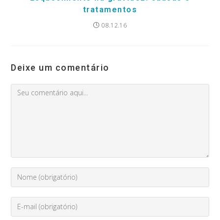
tratamentos
08.12.16
Deixe um comentário
Comment
Digite
seu
nome
Enter
ou
your
nome