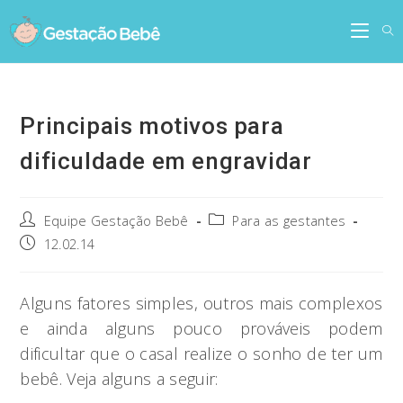
Skip
to
content
Principais motivos para
dificuldade em engravidar
Post
Post
Equipe Gestação Bebê
Para as gestantes
author:
category:
Post
12.02.14
published:
Alguns fatores simples, outros mais complexos
e ainda alguns pouco prováveis podem
dificultar que o casal realize o sonho de ter um
bebê. Veja alguns a seguir: