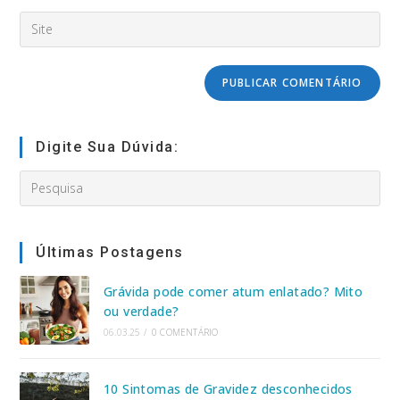
email
de
Digite
address
usuário
o
to
para
URL
comment
comentar
do
seu
site
(opcional)
Digite Sua Dúvida:
Search
this
website
Últimas Postagens
Grávida pode comer atum enlatado? Mito
ou verdade?
06.03.25
/
0 COMENTÁRIO
10 Sintomas de Gravidez desconhecidos