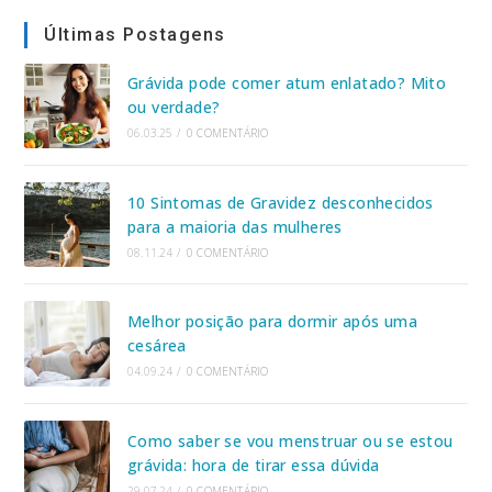
Últimas Postagens
Grávida pode comer atum enlatado? Mito
ou verdade?
06.03.25
/
0 COMENTÁRIO
10 Sintomas de Gravidez desconhecidos
para a maioria das mulheres
08.11.24
/
0 COMENTÁRIO
Melhor posição para dormir após uma
cesárea
04.09.24
/
0 COMENTÁRIO
Como saber se vou menstruar ou se estou
grávida: hora de tirar essa dúvida
29.07.24
/
0 COMENTÁRIO