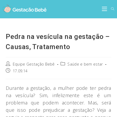
Skip
to
content
Pedra na vesícula na gestação –
Causas, Tratamento
Post
Post
Equipe Gestação Bebê
Saúde e bem estar
author:
category:
Post
17.09.14
published:
Durante a gestação, a mulher pode ter pedra
na vesícula? Sim, infelizmente este é um
problema que podem acontecer. Mas, será
que isso pode prejudicar a gestação? Veja a