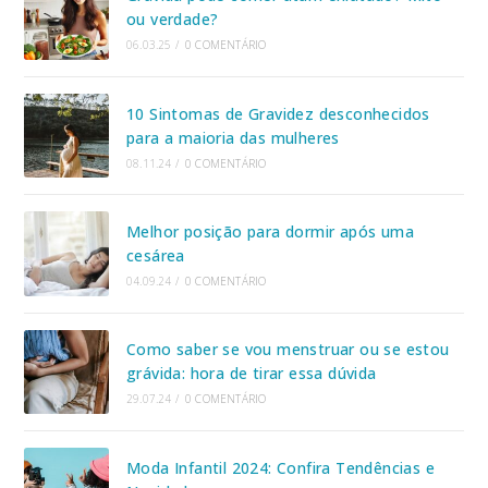
ou verdade?
06.03.25
/
0 COMENTÁRIO
10 Sintomas de Gravidez desconhecidos
para a maioria das mulheres
08.11.24
/
0 COMENTÁRIO
Melhor posição para dormir após uma
cesárea
04.09.24
/
0 COMENTÁRIO
Como saber se vou menstruar ou se estou
grávida: hora de tirar essa dúvida
29.07.24
/
0 COMENTÁRIO
Moda Infantil 2024: Confira Tendências e