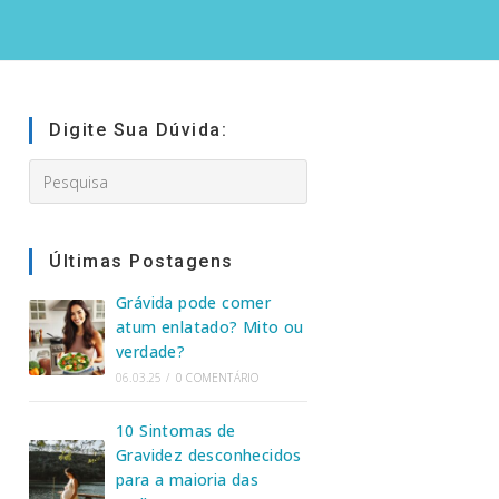
Digite Sua Dúvida:
Search
this
website
Últimas Postagens
Grávida pode comer
atum enlatado? Mito ou
verdade?
06.03.25
/
0 COMENTÁRIO
10 Sintomas de
Gravidez desconhecidos
para a maioria das