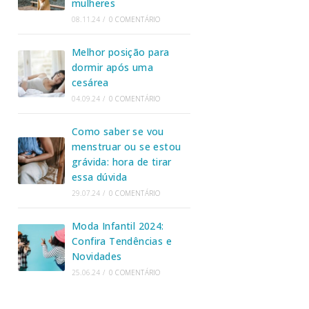
mulheres
08.11.24
/
0 COMENTÁRIO
Melhor posição para
dormir após uma
cesárea
04.09.24
/
0 COMENTÁRIO
Como saber se vou
menstruar ou se estou
grávida: hora de tirar
essa dúvida
29.07.24
/
0 COMENTÁRIO
Moda Infantil 2024:
Confira Tendências e
Novidades
25.06.24
/
0 COMENTÁRIO