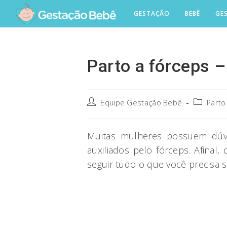
Skip
GESTAÇÃO
BEBÊ
GE
to
content
Parto a fórceps 
Post
Post
Equipe Gestação Bebê
Parto
author:
category:
Muitas mulheres possuem dúvi
auxiliados pelo fórceps. Afinal
seguir tudo o que você precisa 