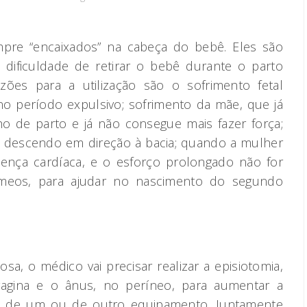
pre “encaixados” na cabeça do bebê. Eles são
ificuldade de retirar o bebê durante o parto
zões para a utilização são o sofrimento fetal
no período expulsivo; sofrimento da mãe, que já
ho de parto e já não consegue mais fazer força;
 descendo em direção à bacia; quando a mulher
ença cardíaca, e o esforço prolongado não for
eos, para ajudar no nascimento do segundo
osa, o médico vai precisar realizar a episiotomia,
vagina e o ânus, no períneo, para aumentar a
ção de um ou de outro equipamento. Juntamente