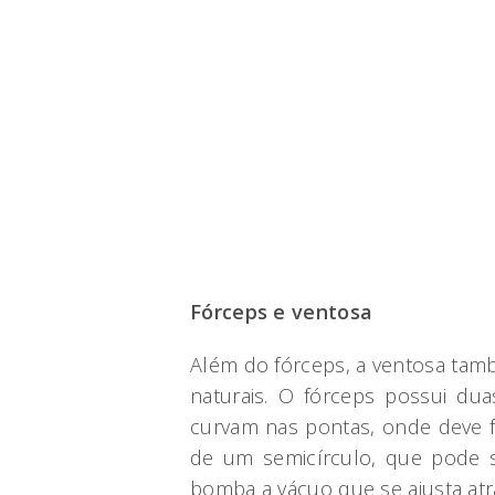
Fórceps e ventosa
Além do fórceps, a ventosa tamb
naturais. O fórceps possui du
curvam nas pontas, onde deve f
de um semicírculo, que pode se
bomba a vácuo que se ajusta atr