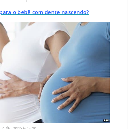
 para o bebê com dente nascendo?
Foto: news.bbcimg.