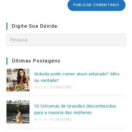
comentar
do
seu
site
(opcional)
Digite Sua Dúvida:
Search
this
website
Últimas Postagens
Grávida pode comer atum enlatado? Mito
ou verdade?
06.03.25
/
0 COMENTÁRIO
10 Sintomas de Gravidez desconhecidos
para a maioria das mulheres
08.11.24
/
0 COMENTÁRIO