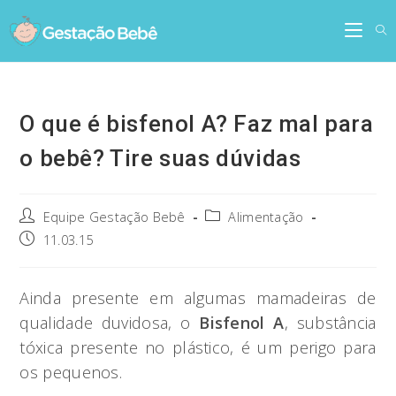
Skip
to
content
O que é bisfenol A? Faz mal para
o bebê? Tire suas dúvidas
Post
Post
Equipe Gestação Bebê
Alimentação
author:
category:
Post
11.03.15
published:
Ainda presente em algumas mamadeiras de
qualidade duvidosa, o
Bisfenol A
, substância
tóxica presente no plástico, é um perigo para
os pequenos.