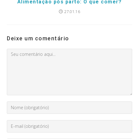
Alimentação pós parto: O que comer?
27.01.16
Deixe um comentário
Comment
Digite
seu
nome
Enter
ou
your
nome
email
de