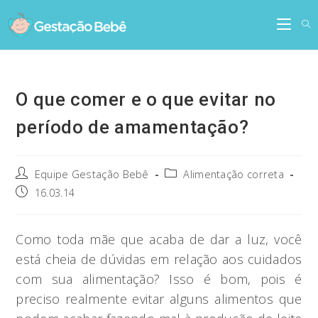
Skip
to
content
O que comer e o que evitar no
período de amamentação?
Post
Post
Equipe Gestação Bebê
Alimentação correta
author:
category:
Post
16.03.14
published:
Como toda mãe que acaba de dar a luz, você
está cheia de dúvidas em relação aos cuidados
com sua alimentação? Isso é bom, pois é
preciso realmente evitar alguns alimentos que