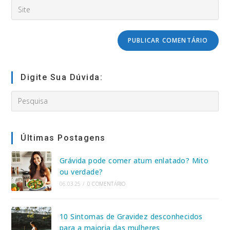
Digite
address
usuário
o
to
para
URL
comment
comentar
do
seu
site
(opcional)
Digite Sua Dúvida:
Search
this
website
Últimas Postagens
Grávida pode comer atum enlatado? Mito
ou verdade?
06.03.25
/
0 COMENTÁRIO
10 Sintomas de Gravidez desconhecidos
para a maioria das mulheres