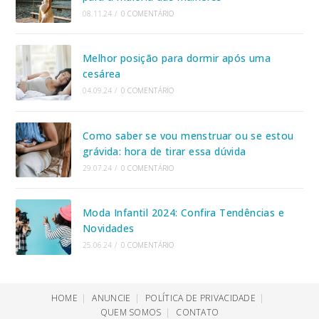
08.11.24
/
0 COMENTÁRIO
Melhor posição para dormir após uma
cesárea
04.09.24
/
0 COMENTÁRIO
Como saber se vou menstruar ou se estou
grávida: hora de tirar essa dúvida
29.07.24
/
0 COMENTÁRIO
Moda Infantil 2024: Confira Tendências e
Novidades
25.06.24
/
0 COMENTÁRIO
HOME
ANUNCIE
POLÍTICA DE PRIVACIDADE
QUEM SOMOS
CONTATO