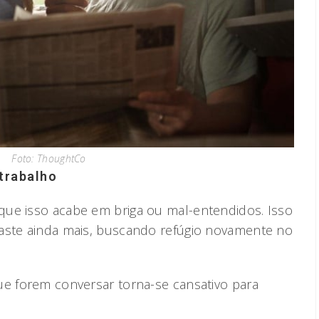
Foto: ThoughtCo
 trabalho
que isso acabe em briga ou mal-entendidos. Isso
faste ainda mais, buscando refúgio novamente no
ue forem conversar torna-se cansativo para