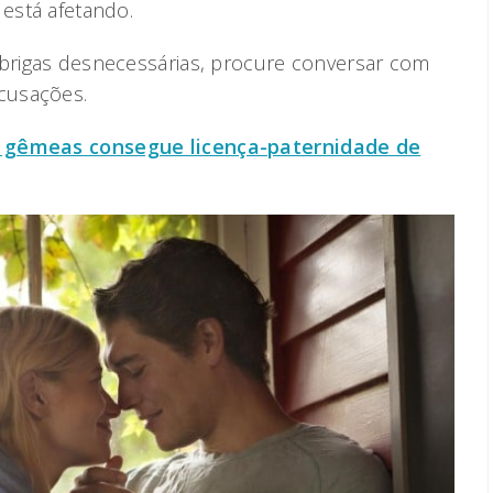
 está afetando.
 brigas desnecessárias, procure conversar com
acusações.
e gêmeas consegue licença-paternidade de