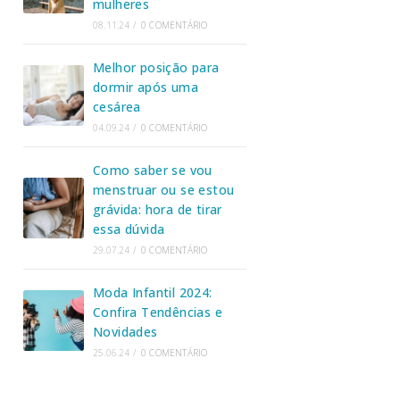
mulheres
08.11.24
/
0 COMENTÁRIO
Melhor posição para
dormir após uma
cesárea
04.09.24
/
0 COMENTÁRIO
Como saber se vou
menstruar ou se estou
grávida: hora de tirar
essa dúvida
29.07.24
/
0 COMENTÁRIO
Moda Infantil 2024:
Confira Tendências e
Novidades
25.06.24
/
0 COMENTÁRIO