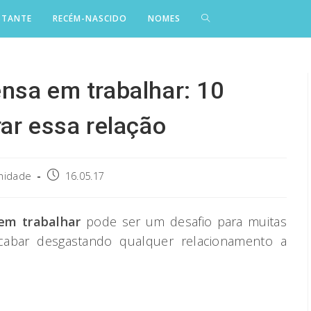
STANTE
RECÉM-NASCIDO
NOMES
nsa em trabalhar: 10
ar essa relação
Post
nidade
16.05.17
published:
em trabalhar
pode ser um desafio para muitas
cabar desgastando qualquer relacionamento a