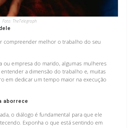
Foto: TheTelegraph
dele
ar compreender melhor o trabalho do seu
ea ou empresa do marido, algumas mulheres
entender a dimensão do trabalho e, muitas
iro em dedicar um tempo maior na execução
a aborrece
ada, o diálogo é fundamental para que ele
ntecendo. Exponha o que está sentindo em