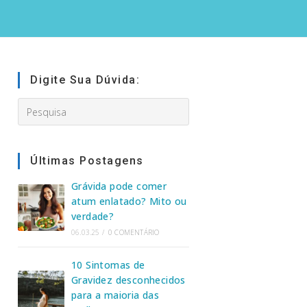
Digite Sua Dúvida:
Search
this
website
Últimas Postagens
Grávida pode comer
atum enlatado? Mito ou
verdade?
06.03.25
/
0 COMENTÁRIO
10 Sintomas de
Gravidez desconhecidos
para a maioria das