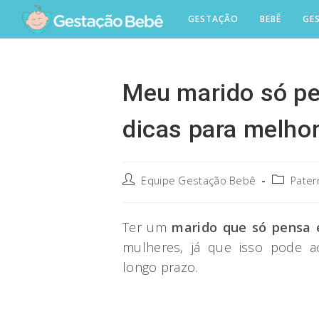
Skip
GESTAÇÃO
BEBÊ
GE
to
content
Meu marido só pe
dicas para melhor
Post
Post
Equipe Gestação Bebê
Pater
author:
category:
Ter um
marido que só pensa 
mulheres, já que isso pode a
longo prazo.