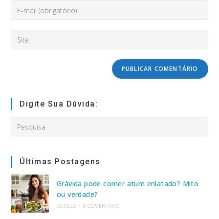
Enter
ou
your
nome
email
de
Digite
address
usuário
o
to
para
URL
comment
comentar
do
seu
site
(opcional)
Digite Sua Dúvida:
Search
this
website
Últimas Postagens
Grávida pode comer atum enlatado? Mito
ou verdade?
06.03.25
/
0 COMENTÁRIO