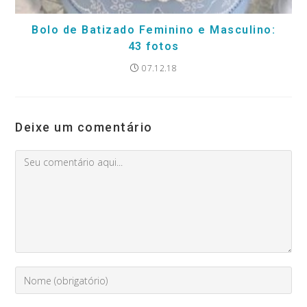
Bolo de Batizado Feminino e Masculino:
43 fotos
07.12.18
Deixe um comentário
Comment
Digite
seu
nome