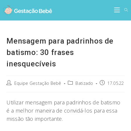
Skip
to
content
Mensagem para padrinhos de
batismo: 30 frases
inesquecíveis
Post
Post
Post
Equipe Gestação Bebê
Batizado
17.05.22
author:
category:
published:
Utilizar mensagem para padrinhos de batismo
é a melhor maneira de convidá-los para essa
missão tão importante.