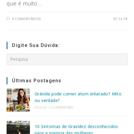
que é muito…
0 COMENTÁRIOS
07.12.18
Digite Sua Dúvida:
Search
this
website
Últimas Postagens
Grávida pode comer atum enlatado? Mito
ou verdade?
06.03.25
/
0 COMENTÁRIO
10 Sintomas de Gravidez desconhecidos
para a maioria das mulheres