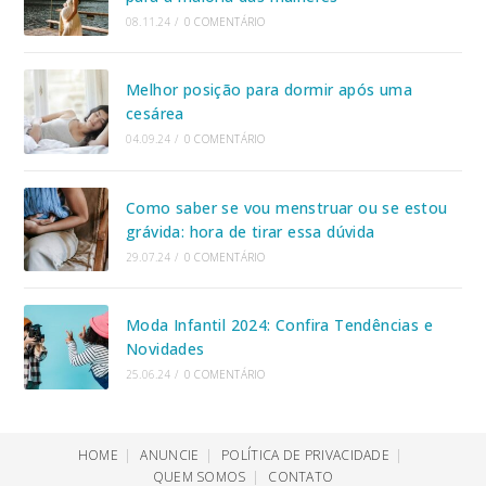
08.11.24
/
0 COMENTÁRIO
Melhor posição para dormir após uma
cesárea
04.09.24
/
0 COMENTÁRIO
Como saber se vou menstruar ou se estou
grávida: hora de tirar essa dúvida
29.07.24
/
0 COMENTÁRIO
Moda Infantil 2024: Confira Tendências e
Novidades
25.06.24
/
0 COMENTÁRIO
HOME
ANUNCIE
POLÍTICA DE PRIVACIDADE
QUEM SOMOS
CONTATO