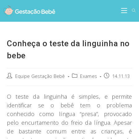
Skip
to
content
Conheça o teste da linguinha no
bebe
Post
Post
Post
Equipe Gestação Bebê
Exames
14.11.13
author:
category:
published:
O teste da linguinha é simples, e permite
identificar se o bebê tem o problema
conhecido como língua “presa”, provocado
pelo encurtamento do freio da língua. Apesar
de bastante comum entre as crianças, é