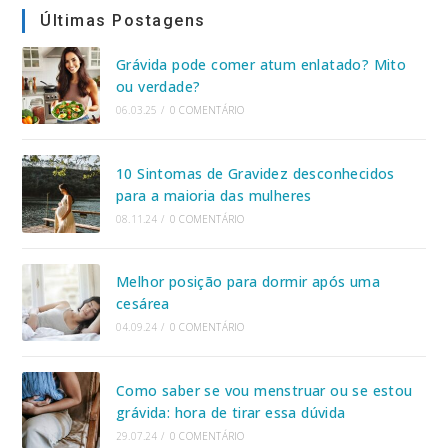
Últimas Postagens
Grávida pode comer atum enlatado? Mito
ou verdade?
06.03.25
/
0 COMENTÁRIO
10 Sintomas de Gravidez desconhecidos
para a maioria das mulheres
08.11.24
/
0 COMENTÁRIO
Melhor posição para dormir após uma
cesárea
04.09.24
/
0 COMENTÁRIO
Como saber se vou menstruar ou se estou
grávida: hora de tirar essa dúvida
29.07.24
/
0 COMENTÁRIO