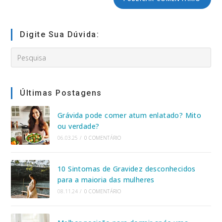
seu
site
(opcional)
Digite Sua Dúvida:
Search
this
website
Últimas Postagens
Grávida pode comer atum enlatado? Mito
ou verdade?
06.03.25
/
0 COMENTÁRIO
10 Sintomas de Gravidez desconhecidos
para a maioria das mulheres
08.11.24
/
0 COMENTÁRIO