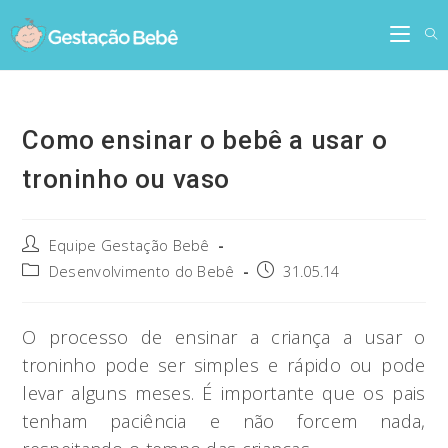
Skip
to
content
Como ensinar o bebê a usar o
troninho ou vaso
Post
Equipe Gestação Bebê
author:
Post
Post
Desenvolvimento do Bebê
31.05.14
category:
published:
O processo de ensinar a criança a usar o
troninho pode ser simples e rápido ou pode
levar alguns meses. É importante que os pais
tenham paciência e não forcem nada,