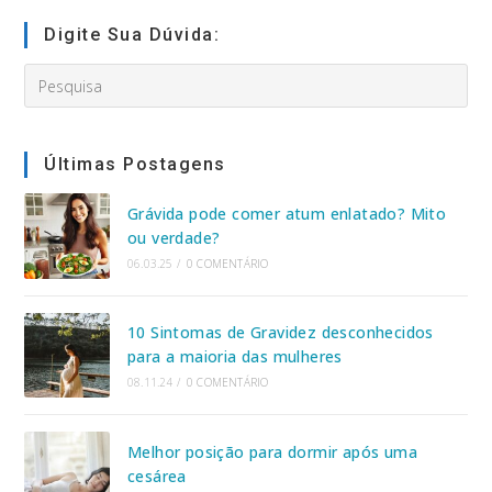
(opcional)
Digite Sua Dúvida:
Search
this
website
Últimas Postagens
Grávida pode comer atum enlatado? Mito
ou verdade?
06.03.25
/
0 COMENTÁRIO
10 Sintomas de Gravidez desconhecidos
para a maioria das mulheres
08.11.24
/
0 COMENTÁRIO
Melhor posição para dormir após uma
cesárea