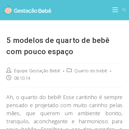
Skip
to
content
5 modelos de quarto de bebê
com pouco espaço
Post
Post
Equipe Gestação Bebê
Quarto do bebê
author:
category:
Post
08.10.14
published:
Ah, o quarto do bebê! Esse cantinho é sempre
pensado e projetado com muito carinho pelas
mães, que querem um ambiente bonito,
tranquilo, aconchegante e harmonioso para