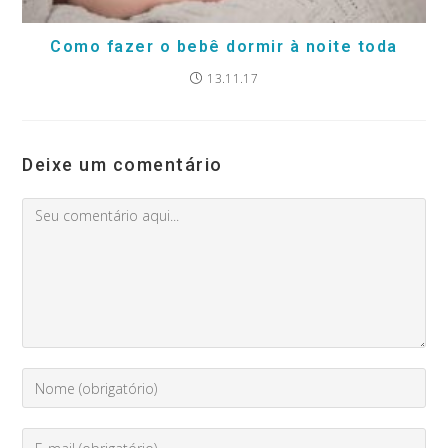
Como fazer o bebê dormir à noite toda
13.11.17
Deixe um comentário
Comment
Digite
seu
nome
Enter
ou