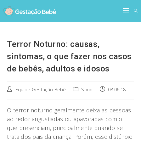
Skip
to
content
Terror Noturno: causas,
sintomas, o que fazer nos casos
de bebês, adultos e idosos
Post
Post
Post
Equipe Gestação Bebê
Sono
08.06.18
author:
category:
published:
O terror noturno geralmente deixa as pessoas
ao redor angustiadas ou apavoradas com o
que presenciam, principalmente quando se
trata dos pais da criança. Porém, esse distúrbio