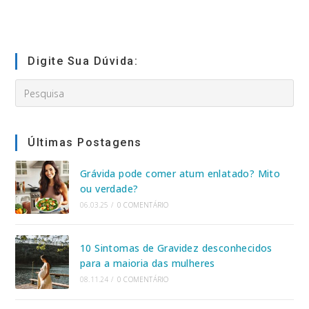
Digite Sua Dúvida:
Search
this
website
Últimas Postagens
Grávida pode comer atum enlatado? Mito
ou verdade?
06.03.25
/
0 COMENTÁRIO
10 Sintomas de Gravidez desconhecidos
para a maioria das mulheres
08.11.24
/
0 COMENTÁRIO