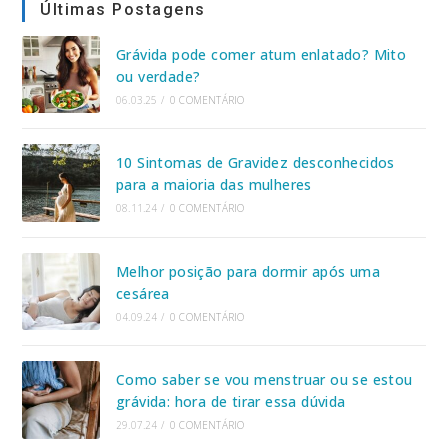
Últimas Postagens
Grávida pode comer atum enlatado? Mito
ou verdade?
06.03.25
/
0 COMENTÁRIO
10 Sintomas de Gravidez desconhecidos
para a maioria das mulheres
08.11.24
/
0 COMENTÁRIO
Melhor posição para dormir após uma
cesárea
04.09.24
/
0 COMENTÁRIO
Como saber se vou menstruar ou se estou
grávida: hora de tirar essa dúvida
29.07.24
/
0 COMENTÁRIO