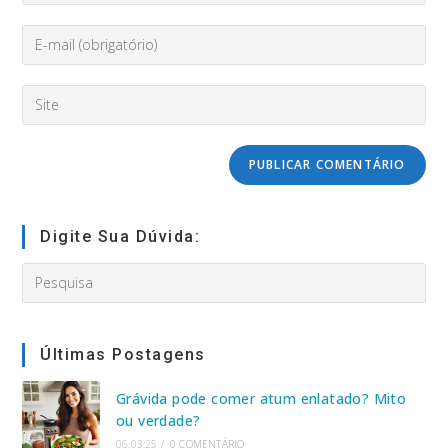
nome
Enter
ou
your
nome
email
de
Digite
address
usuário
o
to
para
URL
comment
comentar
do
seu
site
(opcional)
Digite Sua Dúvida:
Search
this
website
Últimas Postagens
Grávida pode comer atum enlatado? Mito
ou verdade?
06.03.25
/
0 COMENTÁRIO