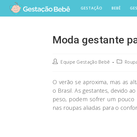
Skip
GESTAÇÃO
BEBÊ
GE
to
content
Moda gestante pa
Post
Post
Equipe Gestação Bebê
Roupa
author:
category:
O verão se aproxima, mas as al
o Brasil. As gestantes, devido
peso, podem sofrer um pouco co
nas roupas aliadas para o confo