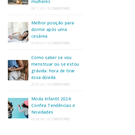
mulheres
08.11.24
/
0 COMENTÁRIO
Melhor posição para
dormir após uma
cesárea
04.09.24
/
0 COMENTÁRIO
Como saber se vou
menstruar ou se estou
grávida: hora de tirar
essa dúvida
29.07.24
/
0 COMENTÁRIO
Moda Infantil 2024:
Confira Tendências e
Novidades
25.06.24
/
0 COMENTÁRIO