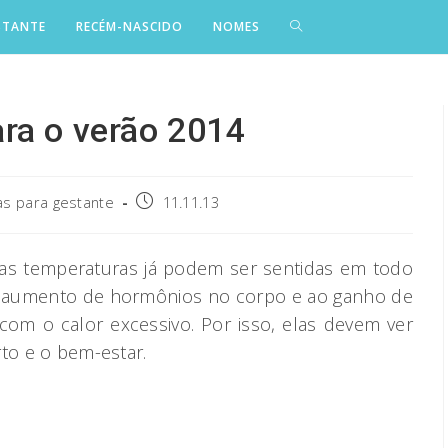
STANTE
RECÉM-NASCIDO
NOMES
ra o verão 2014
Post
s para gestante
11.11.13
published:
tas temperaturas já podem ser sentidas em todo
 ao aumento de hormônios no corpo e ao ganho de
m o calor excessivo. Por isso, elas devem ver
rto e o bem-estar.