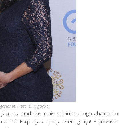
estante. (Foto: Divulgação).
ção, os modelos mais soltinhos logo abaixo do
elhor. Esqueça as peças sem graça! É possível