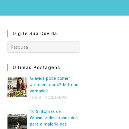
Digite Sua Dúvida:
Search
this
website
Últimas Postagens
Grávida pode comer
atum enlatado? Mito ou
verdade?
06.03.25
/
0 COMENTÁRIO
10 Sintomas de
Gravidez desconhecidos
para a maioria das