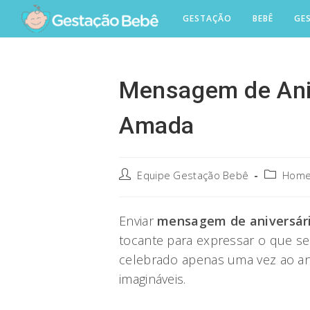
Skip
GESTAÇÃO
BEBÊ
GE
to
content
Mensagem de Aniv
Amada
Post
Post
Equipe Gestação Bebê
Home
author:
category:
Enviar
mensagem de aniversári
tocante para expressar o que se 
celebrado apenas uma vez ao an
imagináveis.