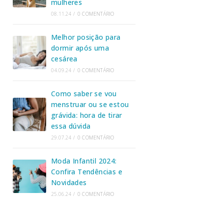
mulheres
08.11.24
/
0 COMENTÁRIO
Melhor posição para
dormir após uma
cesárea
04.09.24
/
0 COMENTÁRIO
Como saber se vou
menstruar ou se estou
grávida: hora de tirar
essa dúvida
29.07.24
/
0 COMENTÁRIO
Moda Infantil 2024:
Confira Tendências e
Novidades
25.06.24
/
0 COMENTÁRIO