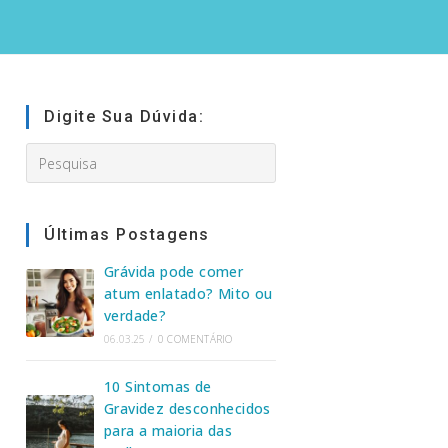
Digite Sua Dúvida:
Search
this
website
Últimas Postagens
Grávida pode comer
atum enlatado? Mito ou
verdade?
06.03.25
/
0 COMENTÁRIO
10 Sintomas de
Gravidez desconhecidos
para a maioria das