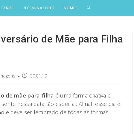
STANTE
RECÉM-NASCIDO
NOMES
ersário de Mãe para Filha
Post
nagens
30.01.19
published:
o de mãe para filha
é uma forma criativa e
sente nessa data tão especial. Afinal, esse dia é
o e deve ser lembrado de todas as formas