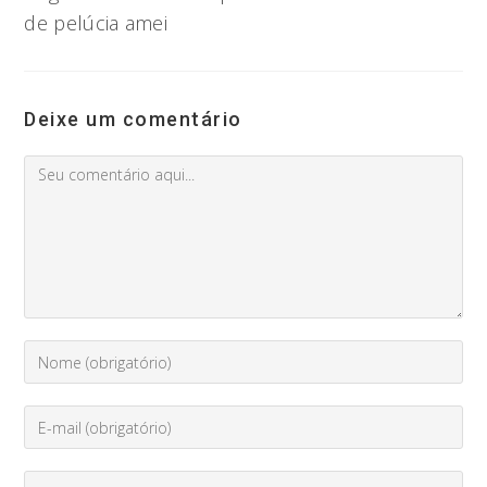
de pelúcia amei
Deixe um comentário
Comment
Digite
seu
nome
Enter
ou
your
nome
email
de
Digite