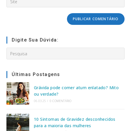
address
usuário
o
to
para
URL
comment
comentar
do
seu
site
(opcional)
Digite Sua Dúvida:
Search
this
website
Últimas Postagens
Grávida pode comer atum enlatado? Mito
ou verdade?
06.03.25
/
0 COMENTÁRIO
10 Sintomas de Gravidez desconhecidos
para a maioria das mulheres