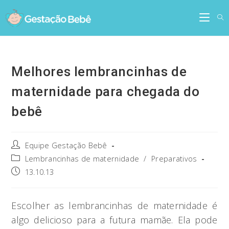
Skip
to
content
Melhores lembrancinhas de
maternidade para chegada do
bebê
Post
Equipe Gestação Bebê
author:
Post
Lembrancinhas de maternidade
/
Preparativos
category:
Post
13.10.13
published:
Escolher as lembrancinhas de maternidade é
algo delicioso para a futura mamãe. Ela pode