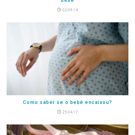
bebê
02.09.14
Como saber se o bebê encaixou?
25.04.17