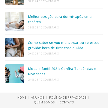
08.11.24
/
0 COMENTÁRIO
Melhor posição para dormir após uma
cesárea
04.09.24
/
0 COMENTÁRIO
Como saber se vou menstruar ou se estou
grávida: hora de tirar essa dúvida
29.07.24
/
0 COMENTÁRIO
Moda Infantil 2024: Confira Tendências e
Novidades
25.06.24
/
0 COMENTÁRIO
HOME
ANUNCIE
POLÍTICA DE PRIVACIDADE
QUEM SOMOS
CONTATO