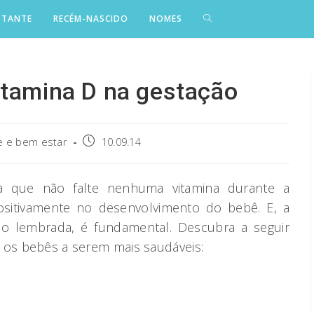
STANTE
RECÉM-NASCIDO
NOMES
itamina D na gestação
Post
 e bem estar
10.09.14
published:
ra que não falte nenhuma vitamina durante a
 positivamente no desenvolvimento do bebê. E, a
co lembrada, é fundamental. Descubra a seguir
 os bebês a serem mais saudáveis: