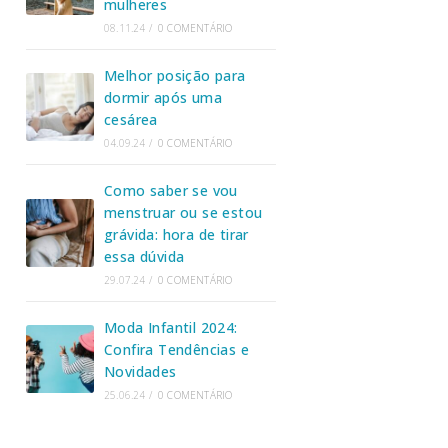
mulheres
08.11.24
/
0 COMENTÁRIO
Melhor posição para
dormir após uma
cesárea
04.09.24
/
0 COMENTÁRIO
Como saber se vou
menstruar ou se estou
grávida: hora de tirar
essa dúvida
29.07.24
/
0 COMENTÁRIO
Moda Infantil 2024:
Confira Tendências e
Novidades
25.06.24
/
0 COMENTÁRIO