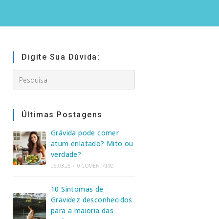
Digite Sua Dúvida:
Search
this
website
Últimas Postagens
Grávida pode comer
atum enlatado? Mito ou
verdade?
06.03.25
/
0 COMENTÁRIO
10 Sintomas de
Gravidez desconhecidos
para a maioria das