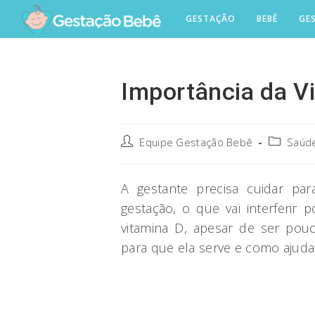
Skip
GESTAÇÃO
BEBÊ
GE
to
content
Importância da V
Post
Post
Equipe Gestação Bebê
Saúde
author:
category:
A gestante precisa cuidar pa
gestação, o que vai interferir
vitamina D, apesar de ser pou
para que ela serve e como ajuda