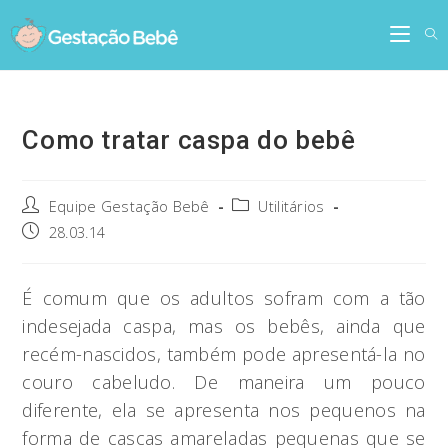
Skip
to
content
Como tratar caspa do bebê
Post
Post
Equipe Gestação Bebê
Utilitários
author:
category:
Post
28.03.14
published:
É comum que os adultos sofram com a tão
indesejada caspa, mas os bebês, ainda que
recém-nascidos, também pode apresentá-la no
couro cabeludo. De maneira um pouco
diferente, ela se apresenta nos pequenos na
forma de cascas amareladas pequenas que se