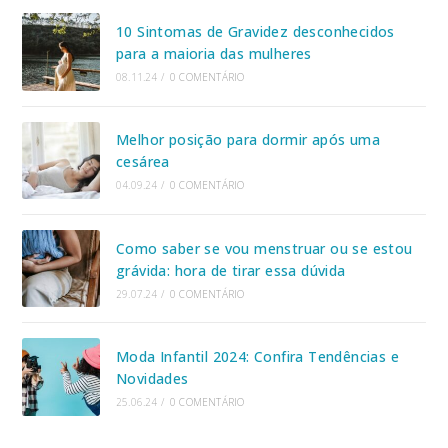
10 Sintomas de Gravidez desconhecidos
para a maioria das mulheres
08.11.24
/
0 COMENTÁRIO
Melhor posição para dormir após uma
cesárea
04.09.24
/
0 COMENTÁRIO
Como saber se vou menstruar ou se estou
grávida: hora de tirar essa dúvida
29.07.24
/
0 COMENTÁRIO
Moda Infantil 2024: Confira Tendências e
Novidades
25.06.24
/
0 COMENTÁRIO