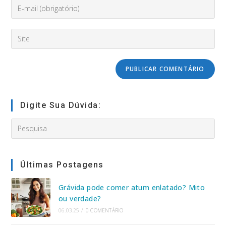
Enter
ou
your
nome
email
de
Digite
address
usuário
o
to
para
URL
comment
comentar
do
seu
site
(opcional)
Digite Sua Dúvida:
Search
this
website
Últimas Postagens
Grávida pode comer atum enlatado? Mito
ou verdade?
06.03.25
/
0 COMENTÁRIO