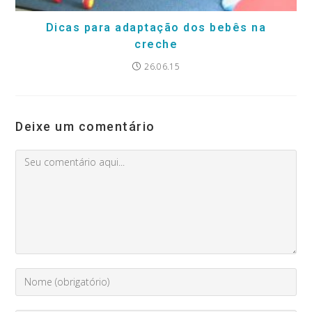
Dicas para adaptação dos bebês na
creche
26.06.15
Deixe um comentário
Comment
Digite
seu
nome