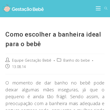
Skip
to
content
Como escolher a banheira ideal
para o bebê
Post
Post
Equipe Gestação Bebê
Banho do bebe
author:
category:
Post
13.08.14
published:
O momento de dar banho no bebê pode
deixar algumas mães inseguras, já que o
pequeno é ainda tão frágil. Sendo assim, a
preocupação com a banheira mais adequada e