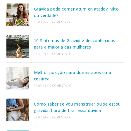
Grávida pode comer atum enlatado? Mito
ou verdade?
06.03.25
/
0 COMENTÁRIO
10 Sintomas de Gravidez desconhecidos
para a maioria das mulheres
08.11.24
/
0 COMENTÁRIO
Melhor posição para dormir após uma
cesárea
04.09.24
/
0 COMENTÁRIO
Como saber se vou menstruar ou se estou
grávida: hora de tirar essa dúvida
29.07.24
/
0 COMENTÁRIO