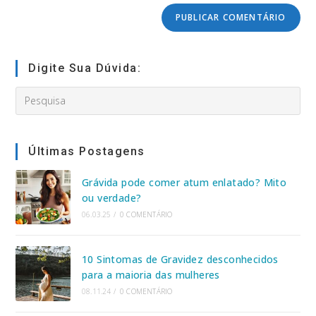
comment
comentar
do
seu
site
(opcional)
Digite Sua Dúvida:
Search
this
website
Últimas Postagens
Grávida pode comer atum enlatado? Mito
ou verdade?
06.03.25
/
0 COMENTÁRIO
10 Sintomas de Gravidez desconhecidos
para a maioria das mulheres
08.11.24
/
0 COMENTÁRIO