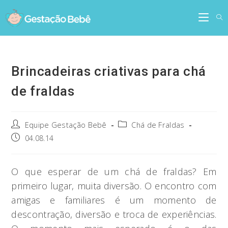
Skip
to
content
Brincadeiras criativas para chá
de fraldas
Post
Post
Equipe Gestação Bebê
Chá de Fraldas
author:
category:
Post
04.08.14
published:
O que esperar de um chá de fraldas? Em
primeiro lugar, muita diversão. O encontro com
amigas e familiares é um momento de
descontração, diversão e troca de experiências.