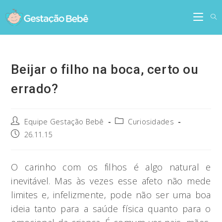
Skip
to
content
Beijar o filho na boca, certo ou
errado?
Post
Post
Equipe Gestação Bebê
Curiosidades
author:
category:
Post
26.11.15
published:
O carinho com os filhos é algo natural e
inevitável. Mas às vezes esse afeto não mede
limites e, infelizmente, pode não ser uma boa
ideia tanto para a saúde física quanto para o