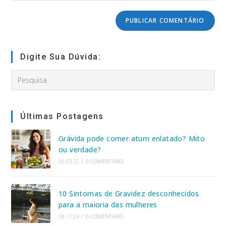
para
URL
comment
comentar
do
seu
site
(opcional)
Digite Sua Dúvida:
Search
this
website
Últimas Postagens
Grávida pode comer atum enlatado? Mito
ou verdade?
06.03.25
/
0 COMENTÁRIO
10 Sintomas de Gravidez desconhecidos
para a maioria das mulheres
08.11.24
/
0 COMENTÁRIO