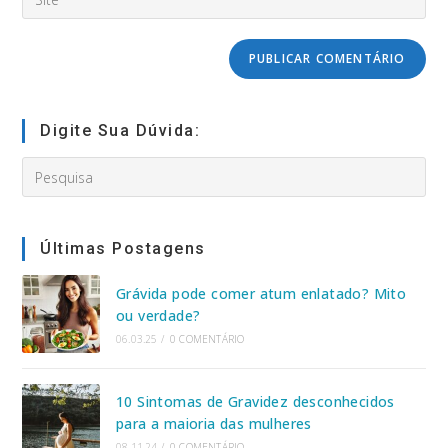
usuário
o
to
para
URL
comment
comentar
do
seu
site
(opcional)
Digite Sua Dúvida:
Search
this
website
Últimas Postagens
Grávida pode comer atum enlatado? Mito
ou verdade?
06.03.25
/
0 COMENTÁRIO
10 Sintomas de Gravidez desconhecidos
para a maioria das mulheres
08.11.24
/
0 COMENTÁRIO