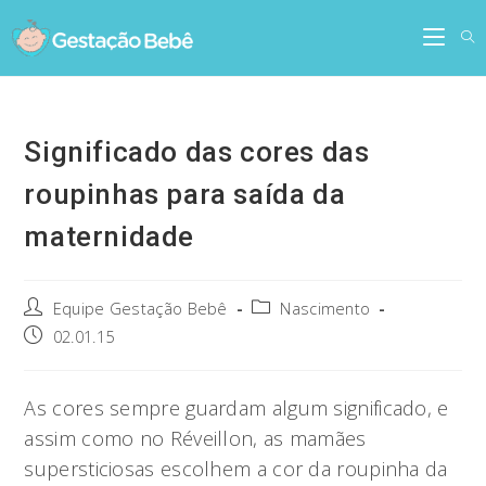
Skip
to
content
Significado das cores das
roupinhas para saída da
maternidade
Post
Post
Equipe Gestação Bebê
Nascimento
author:
category:
Post
02.01.15
published:
As cores sempre guardam algum significado, e
assim como no Réveillon, as mamães
supersticiosas escolhem a cor da roupinha da