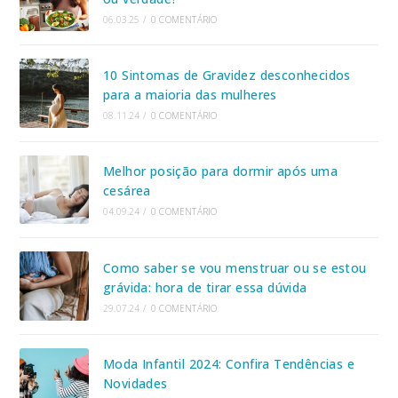
06.03.25
/
0 COMENTÁRIO
10 Sintomas de Gravidez desconhecidos
para a maioria das mulheres
08.11.24
/
0 COMENTÁRIO
Melhor posição para dormir após uma
cesárea
04.09.24
/
0 COMENTÁRIO
Como saber se vou menstruar ou se estou
grávida: hora de tirar essa dúvida
29.07.24
/
0 COMENTÁRIO
Moda Infantil 2024: Confira Tendências e
Novidades