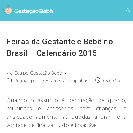
Skip
to
content
Feiras da Gestante e Bebê no
Brasil – Calendário 2015
Post
Equipe Gestação Bebê
author:
Post
Post
Roupas para gestante
/
Roupinhas
08.09.15
category:
published:
Quando o assunto é decoração de quarto,
roupinhas e acessórios para crianças, a
ansiedade aumenta, as dúvidas afloram e a
vontade de finalizar tudo é insaciável.