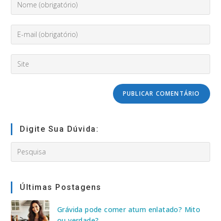
seu
nome
Enter
ou
your
nome
email
de
Digite
address
usuário
o
to
para
URL
comment
comentar
do
seu
site
(opcional)
Digite Sua Dúvida:
Search
this
website
Últimas Postagens
Grávida pode comer atum enlatado? Mito
ou verdade?