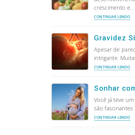
si
crescimento e…
O
CONTINUAR LENDO
q
c
n
Gravidez S
gr
pa
Apesar de parec
o
intrigante. Mui
b
Gr
CONTINUAR LENDO
na
Si
sa
Sa
Ti
tu
Sonhar com
su
so
dú
o
Você já teve um
as
são fascinante
So
CONTINUAR LENDO
c
gr