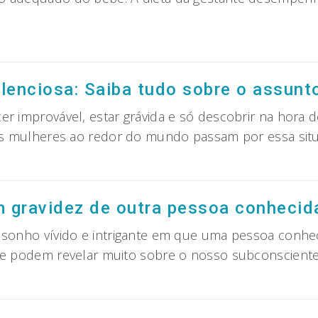
tuação?
ue
omer
a
ilenciosa: Saiba tudo sobre o assunt
avidez
ra
er improvável, estar grávida e só descobrir na hora
tas mulheres ao redor do mundo passam por essa si
ebê
avidez
scer
lenciosa:
udável?
iba
re
do
 gravidez de outra pessoa conhecida
as
bre
vidas!
 sonho vívido e intrigante em que uma pessoa conhe
sunto!
s e podem revelar muito sobre o nosso subconscien
nhar
om
avidez