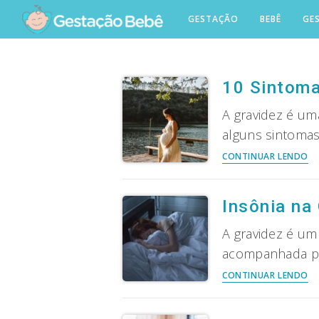
Skip
GESTAÇÃO
BEBÊ
GE
to
content
10 Sintoma
A gravidez é um
alguns sintoma
1
CONTINUAR LENDO
Si
d
Gr
Insônia na
de
pa
A gravidez é u
a
acompanhada por
ma
In
CONTINUAR LENDO
da
n
mu
Gr
ca