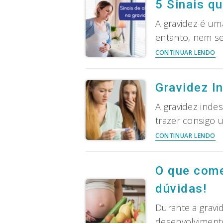
5 Sinais qu
im
e
A gravidez é um
c
entanto, nem s
li
5
CONTINUAR LENDO
Si
q
a
Gravidez I
gr
n
A gravidez inde
va
trazer consigo u
b
Gr
CONTINUAR LENDO
fi
In
al
O
q
O que come
fa
dúvidas!
C
li
Durante a gravi
c
a
desenvolviment