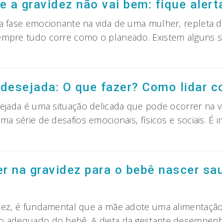
e a gravidez não vai bem: fique alert
pactos
a fase emocionante na vida de uma mulher, repleta de
omo
empre tudo corre como o planeado. Existem alguns 
dar
nais
ue
ndesejada: O que fazer? Como lidar 
avidez
ão
sejada é uma situação delicada que pode ocorrer na 
i
ma série de desafios emocionais, físicos e sociais. É
em:
avidez
que
desejada:
erta!
ue
r na gravidez para o bebê nascer sa
zer?
omo
dar
dez, é fundamental que a mãe adote uma alimentação 
om
o adequado do bebê. A dieta da gestante desempenh