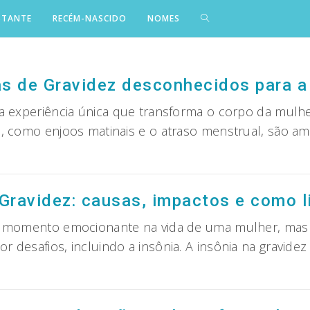
STANTE
RECÉM-NASCIDO
NOMES
s de Gravidez desconhecidos para a
a experiência única que transforma o corpo da mulhe
s, como enjoos matinais e o atraso menstrual, são 
0
ntomas
e
avidez
 Gravidez: causas, impactos e como l
sconhecidos
ra
m momento emocionante na vida de uma mulher, ma
 desafios, incluindo a insônia. A insônia na gravid
ioria
sônia
s
a
lheres
avidez:
usas,