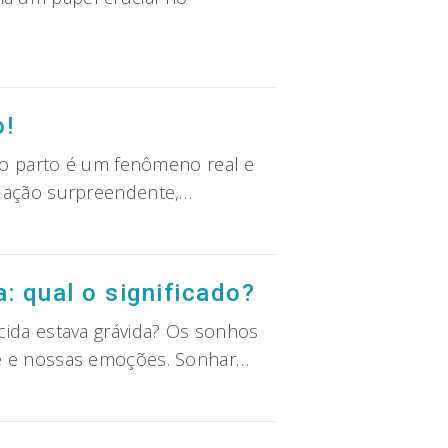
o!
 do parto é um fenômeno real e
tuação surpreendente,…
: qual o significado?
cida estava grávida? Os sonhos
te e nossas emoções. Sonhar…