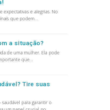
a!
 expectativas e alegrias. No
sinais que podem…
com a situação?
vida de uma mulher. Ela pode
 importante que…
udável? Tire suas
saudável para garantir o
a um papel crucial no